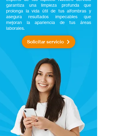
garantiza una limpieza profunda que
prolonga la vida útil de tus alfombras y
asegura resultados impecables que
mejoran la apariencia de tus áreas
laborales.
Solicitar servicio